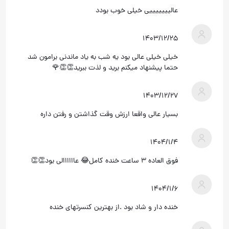
عالیییییییی خیلی خوب بودد
۱۴۰۳/۱۲/۲۵
خیلی خیلی عالی بود یه شب به یاد ماندنی برامون شد
حتما پیشنهاد میکنم برید و لذت ببرید👏👏🌹
۱۴۰۳/۱۲/۲۷
بسیار عالی واقعا ارزش وقت گذاشتن و رفتن داره
۱۴۰۴/۱/۴
فوق العاده ۳ ساعت خنده کامل😂 عاااااالی بود👏👏
۱۴۰۴/۱/۶
خنده دار و شاد بود .از بهترین کنسرتهای خنده