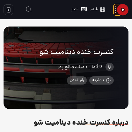
فیلم
اخبار
کنسرت خنده دینامیت شو
کارگردان :
میلاد صالح پور
0 دقیقه
ژانر:کمدی
درباره
کنسرت خنده دینامیت شو