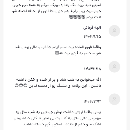
امینی باید بیاد لنگ بندازه تبریک میگم به همه تیم خیلی
خوب بود پول بلیط هم حق و حلالتون از لحظه لحظه شو
لذت بردم 🥰🥰🥰🥰
الهه قربانی
۱۴۰۴/۱/۱۵
واقعا فوق العاده بود تمام آیتم جذاب و عالی بود واقعا
شو منحصر به فردی بود 🙏🏻
۱۴۰۴/۱/۱۸
اگه میخواین یه شب شاد و پر از خنده و خفن داشته
باشین ، این برنامه ی قشنگ رو از دست ندین 😍😍😍
۱۴۰۴/۳/۳
یعنی واقعا ارزش داشت نوش جونتون یه شب مثل یه
مهمونی عالی مثل یه کنسرت بی نظیر با کلی خنده یعنی
اشک میریختم از خنده‌ . دمتون گرم خسته نباشید