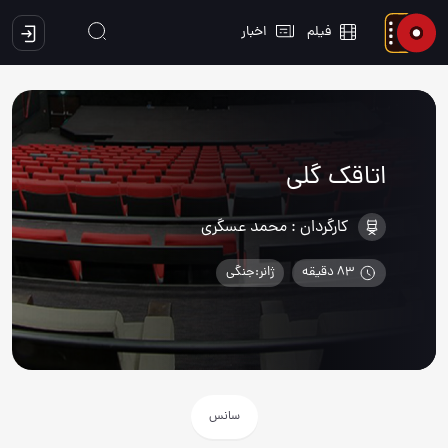
فیلم
اخبار
اتاقک گلی
کارگردان :
محمد عسگری
83 دقیقه
ژانر:جنگی
سانس