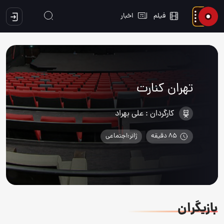
فیلم
اخبار
تهران کنارت
کارگردان :
علی بهراد
85 دقیقه
ژانر:اجتماعی
بازیگران