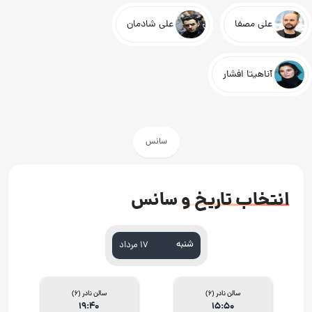
علی مصفا
علی شادمان
آناهیتا افشار
سانس
انتخاب تاریخ و سانس
شنبه
۱۷ مرداد
سالن نادر (6)
سالن نادر (6)
19:40
15:50